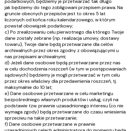
podatkowych, będziemy je przetwarzać tak długo
jak będziemy do tego zobligowani przepisem prawa. Na
gruncie obecnych przepisów jest to okres 5 lat
liczonych od końca roku kalendarzowego, w którym
powstał obowiązek podatkowy;
c) Po zrealizowaniu celu pierwotnego dla którego Twoje
dane zostały zebrane (np. realizacja umowy, dostawy
towaru), Twoje dane będą̨ przetwarzane dla celów
archiwalnych przez okres zgodny z obowiązującymi u
nas przepisami archiwalnymi;
d) Jeżeli dane osobowe będą przetwarzane przez nas
w celu dochodzenia roszczeń (w tym w postępowaniach
sądowych) będziemy je mogli przetwarzać w tym celu
przez okres właściwy dla przedawnienia roszczeń, tj.
maksymalnie do 10 lat;
e) Dane osobowe przetwarzane w celu marketingu
bezpośredniego własnych produktów i usług, czyli na
podstawie tzw. prawnie uzasadnionego interesu (co nie
wymaga zgody) będą przetwarzane do czasu wniesienia
sprzeciwu na takie przetwarzanie;
f) Dane osobowe przetwarzane w prawnie
uzasadnionych celach administratora do momentu będą