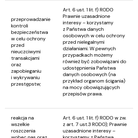
Art. 6 ust. 1 lit. f) RODO
Prawnie uzasadnione
przeprowadzanie
interesy – korzystamy
kontroli
z Państwa danych
bezpieczeństwa
osobowych w celu ochrony
w celu ochrony
przed nielegalnymi
przed
działaniami. W pewnych
nieuczciwymi
przypadkach możemy
transakcjami
również być zobowiązani do
oraz
udostępnienia Państwa
zapobieganiu
danych osobowych (na
i wykrywaniu
przykład organom ścigania)
przestępstw;
na mocy obowiązujących
przepisów prawa.
reakcja na
Art. 6 ust. 1 lit. f) RODO w zw.
wszelkie
z art. 7 ust.3 RODO); Prawnie
roszczenia
uzasadnione interesy –
wobec nas oraz
korzystamy z Państwa