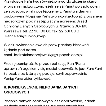
Przysługuje Państwu również prawo do złożenia skargi
w organie nadzorczym, jeżeli nie są Państwo zadowoleni
ze sposobu, w jaki postępujemy z Państwa danymi
osobowymi. Mogą się Państwo skontaktować z organem
nadzorczym pod następującym adresem: Urząd
Ochrony Danych Osobowych ul. Stawki 200-193
Warszawa tel. 22 531 03 00 fax. 22 531 03 01
;
kancelaria@uodo.gov.pl
W celu wykonania swoich praw prosimy kierować
żądanie pod adres
email:
iod.rafalandrzejewski@grupapsb.com.pl
.
Proszę pamiętać, że przed realizacją Pani/Pana
uprawnień będziemy się musieli upewnić, że jest Pan/Pani
tą osobą, za którą się podaje, czyli odpowiednio
Panią/Pana zidentyfikować.
8. KONSEKWENCJE NIEPODANIA DANYCH
OSOBOWYCH
Podanie danych osobowych jest dobrowolne, jednak
podanie oznaczonych danych osobowych jest