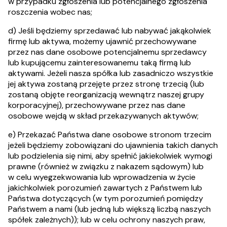
w przypadku zgłoszenia lub potencjalnego zgłoszenia
roszczenia wobec nas;
d) Jeśli będziemy sprzedawać lub nabywać jakąkolwiek
firmę lub aktywa, możemy ujawnić przechowywane
przez nas dane osobowe potencjalnemu sprzedawcy
lub kupującemu zainteresowanemu taką firmą lub
aktywami. Jeżeli nasza spółka lub zasadniczo wszystkie
jej aktywa zostaną przejęte przez stronę trzecią (lub
zostaną objęte reorganizacją wewnątrz naszej grupy
korporacyjnej), przechowywane przez nas dane
osobowe wejdą w skład przekazywanych aktywów;
e) Przekazać Państwa dane osobowe stronom trzecim
jeżeli będziemy zobowiązani do ujawnienia takich danych
lub podzielenia się nimi, aby spełnić jakiekolwiek wymogi
prawne (również w związku z nakazem sądowym) lub
w celu wyegzekwowania lub wprowadzenia w życie
jakichkolwiek porozumień zawartych z Państwem lub
Państwa dotyczących (w tym porozumień pomiędzy
Państwem a nami (lub jedną lub większą liczbą naszych
spółek zależnych)); lub w celu ochrony naszych praw,