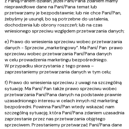
z Panią/Panem działań, jeżeli Pani/Pana zdaniem mamy
nieprawidłowe dane na Pani/Pana temat lub
przetwarzamy je bezpodstawnie; lub nie chce Pani/Pan,
żebyśmy je usunęli, bo są potrzebne do ustalenia,
dochodzenia lub obrony roszczeń; lub na czas
wniesionego sprzeciwu względem przetwarzania danych;
e) Prawo do wniesienia sprzeciwu wobec przetwarzania
danych - Sprzeciw „marketingowy”. Ma Pani/ Pan prawo
sprzeciwu wobec przetwarzania Pani/Pana danych
w celu prowadzenia marketingu bezpośredniego.
W przypadku skorzystania z tego prawa –
zaprzestaniemy przetwarzania danych w tym celu;
f) Prawo do wniesienia sprzeciwu z uwagi na szczególną
sytuację. Ma Pani/ Pan także prawo sprzeciwu wobec
przetwarzania Pani/Pana danych na podstawie prawnie
uzasadnionego interesu w celach innych niż marketing
bezpośredni. Powinna Pani/Pan wtedy wskazać nam
szczególną sytuację, która Pani/Pana zdaniem uzasadnia
zaprzestanie przez nas przetwarzania objętego
sprzeciwem. Przestaniemy przetwarzać Pani/Pana dane