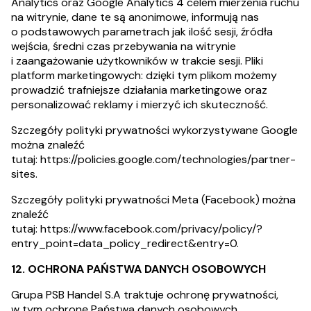
Analytics oraz Google Analytics 4 celem mierzenia ruchu
na witrynie, dane te są anonimowe, informują nas
o podstawowych parametrach jak ilość sesji, źródła
wejścia, średni czas przebywania na witrynie
i zaangażowanie użytkowników w trakcie sesji. Pliki
platform marketingowych: dzięki tym plikom możemy
prowadzić trafniejsze działania marketingowe oraz
personalizować reklamy i mierzyć ich skuteczność.
Szczegóły polityki prywatności wykorzystywane Google
można znaleźć
tutaj:
https://policies.google.com/technologies/partner-
sites
.
Szczegóły polityki prywatności Meta (Facebook) można
znaleźć
tutaj:
https://www.facebook.com/privacy/policy/?
entry_point=data_policy_redirect&entry=0
.
12. OCHRONA PAŃSTWA DANYCH OSOBOWYCH
Grupa PSB Handel S.A traktuje ochronę prywatności,
w tym ochronę Państwa danych osobowych